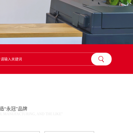
造“永冠”品牌
AL MANUFACTURING, AND THE LIKE”