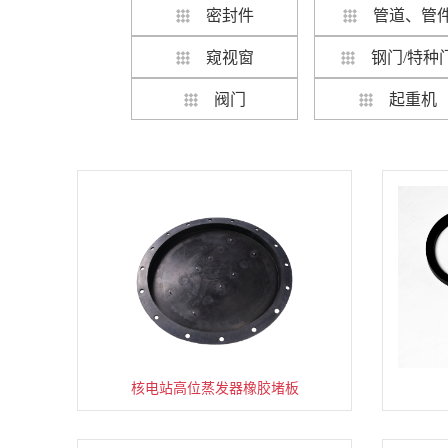
密封件
管道、管
窥视窗
钢门/特种
阀门
起重机
核电站高位蒸发器橡胶堵板
核2级多级压力减压调节阀
防爆电接点双金属温度计
锅炉及压力容器用钢板
全自动喷淋清洗烘干机
防爆葫芦双梁起重机
低压抽出式开关柜
减震型金属软管
玻璃隔热防火门
自动扶梯人行道
核电窥视窗
LED平台灯
核电弯管
电缆卷筒
支座管夹
钉式锚栓
功能台 3
砂浆泵