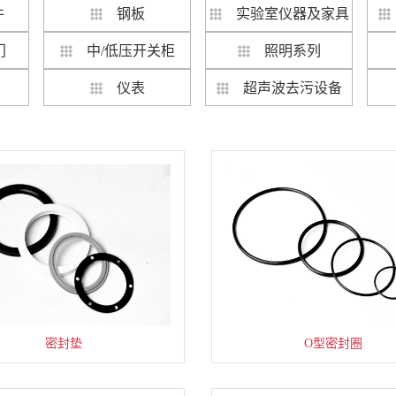
件
钢板
实验室仪器及家具
门
中/低压开关柜
照明系列
仪表
超声波去污设备
全自动超声波清洗烘干机
CAP1400主给水调节阀
防爆电动单梁起重机
ODF直缝埋弧焊管
落地式就地盘箱柜
减震型金属软管
钢木隔热防火门
耐辐照补光灯
铅玻璃窥视窗
双金属温度计
LED 高顶灯
核电用钢板
大吨位电梯
敲击式锚栓
储存系列
支座管夹
密封垫
旋涡泵
混凝土自攻螺丝型锚栓
ODF直缝埋弧焊管
低合金高强度钢板
挂墙式就地盘箱柜
粉尘防爆电动葫芦
一体化金属温度计
光学超声波清洗机
普通钢质平开门
套筒单座调节阀
摄像机控制器
LED 泛光灯
O型密封圈
储存系列
金属软管
加装电梯
支座管夹
氟合金泵