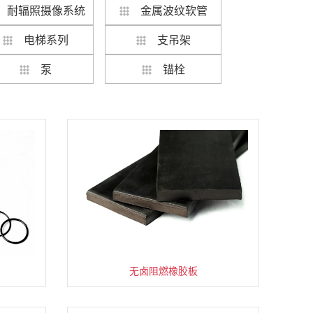
耐辐照摄像系统
金属波纹软管
电梯系列
支吊架
泵
锚栓
150t粉尘防爆桥式起重机
便携式摄像机控制器
气动/电动通风蝶阀
ODF直缝埋弧焊管
无密封自控自吸泵
无卤阻燃橡胶板
调质高强度钢板
超声波清洗机
钢制百叶门
LED防爆灯
停机坪电梯
压力变送器
储存系列
金属软管
支座管夹
套管锚栓
端子箱