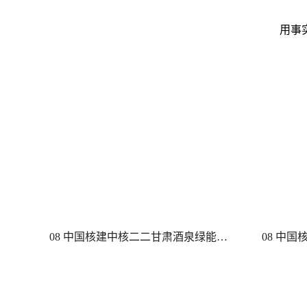
用事
08 中国核建中核二二甘肃酒泉绿能项目钢筋加工设备常规采购采购结果公告
08 中国核建中核华泰（中核能科）中集项目生活水箱常规询比采购采购结果公告