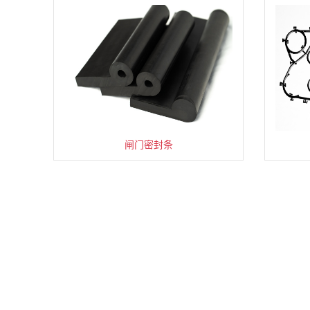
离心式石油化工流程泵
ODF直缝埋弧焊管
水下耐辐照摄像机
焙烧多功能起重机
LED 平台灯 (PC)
可变碟簧支吊架
后膨胀套管锚栓
汽车缠绕软管
全圆观光电梯
长工件去污箱
闸门密封条
耐腐蚀钢板
钢质密闭门
中压开关柜
精密压力表
功能台
呼吸阀