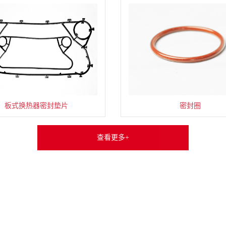
高温气冷堆系统减压阀
碱、酸、冲洗液去污箱
板式换热器密封垫片
汽车排气波纹挠性节
铝电解多功能起重机
ODF直缝埋弧焊管
水下耐辐照摄像机
低压抽出式开关柜
后切底敲击式锚栓
恒力碟簧支吊架
桥梁用钢板
钢制保温门
LED防爆灯
强制循环泵
斜行电梯
氨压力表
功能台
干冰清洗核去污装置
水下耐辐照摄像机
低压固定式开关柜
建筑结构用钢板
双梁门式起重机
涡轮流量传感器
闭环调节V球机
双相钢管件
LED防爆灯
标准化工泵
后切底锚栓
真空软管
船用电梯
密封圈
通风柜
推拉门
碟簧
查看更多+