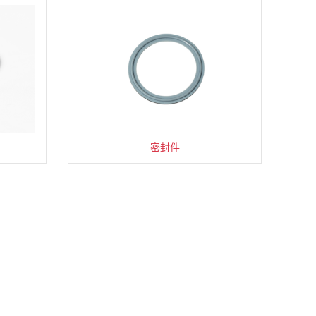
水下耐辐照摄像机
半门式单梁起重机
多槽超声波清洗机
合金结构用钢板
低压无功补偿柜
金属网格板门
德标恒力吊架
耐腐蚀离心泵
LED防爆灯
漩涡流量计
核级管件
真空软管
防爆电梯
螺杆锚栓
密封件
实验台
电磁阀