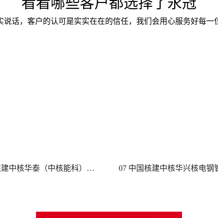
看看哪些客户都选择了永冠
实说话，客户的认可是实实在在的信任，我们会用心服务好每一
07 中国核建中核华兴核电钢管部白龙、招远、廉江、滨江基地核电项目加热装置、控制柜等设备常规采购采购