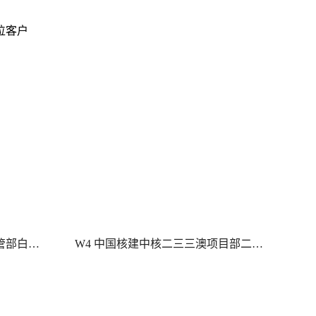
位客户
W4 中国核建中核二三三澳项目部二号机组集装箱等常规采购采购结果公告
08 中国核建中核五公司 C5 核电项目部写真机、条幅机设备常规采购采购结果公告