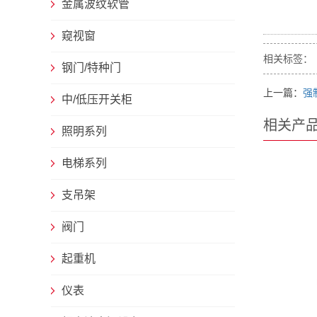
金属波纹软管
窥视窗
相关标签：
钢门/特种门
上一篇：
强
中/低压开关柜
相关产
照明系列
电梯系列
支吊架
阀门
起重机
仪表