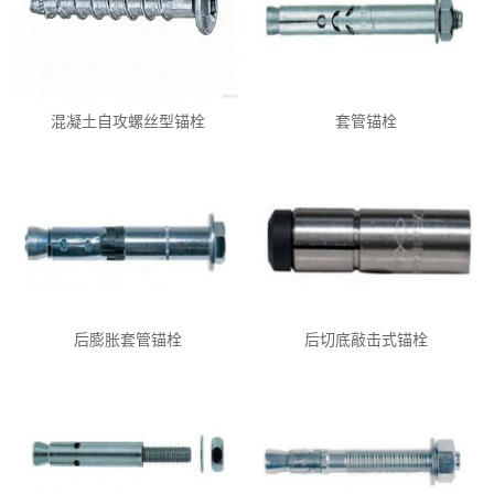
混凝土自攻螺丝型锚栓
套管锚栓
后膨胀套管锚栓
后切底敲击式锚栓