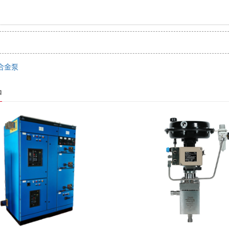
合金泵
品