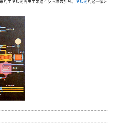
出来的主冷却剂再由主泵送回反应堆去加热。
冷却剂
的这一循环