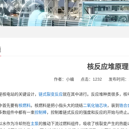
题
核反应堆原理
作者：小编
点击：
1232
发布时间：202
是核电站的关键设计，
链式裂变反应
就在其中进行。反应堆种类很多，核
中首先要有
核燃料
。核燃料是把小指头大的烧结
二氧化铀芯块
，装到
锆合
多数组件中都有一束
控制棒
，控制着链式反应的强度和反应的开始与终止
以水作为冷却剂在
主泵
的推动下流过燃料组件，吸收了核裂变产生的热能