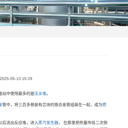
5-05-13 15:29
电站中使用最多的是
压水堆
。
金
管中，将三百多根装有芯块的锆合金管组装在一起，成为
燃
。
以后流出反应堆，进入
蒸汽发生器
， 在那里把热量传给二次侧