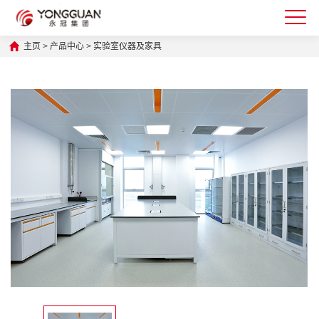
主页
>
产品中心
>
实验室仪器及家具